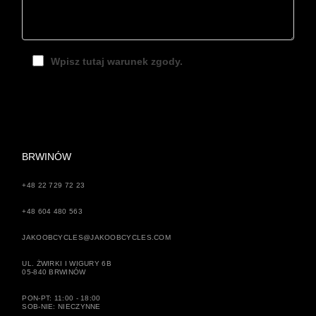
Wpisz tutaj warunek zgody.
BRWINÓW
+48 22 729 72 23
+48 604 480 563
JAKOOBCYCLES@JAKOOBCYCLES.COM
UL. ŻWIRKI I WIGURY 6B
05-840 BRWINÓW
PON-PT: 11:00 - 18:00
SOB-NIE: NIECZYNNE