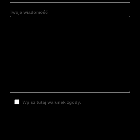
Twoja wiadomość
Wpisz tutaj warunek zgody.