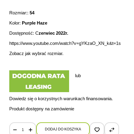
Rozmiar::
54
Kolor:
Purple Haze
Dostępność: C
zerwiec 2022r.
https://www.youtube.com/watch?v=gYKzaO_XN_k&t=1s
Zobacz jak
wybrać rozmiar.
lub
Dowiedz się o korzystnych warunkach finansowania.
Produkt dostępny na zamówienie
Cannondale Synapse Carbon 3 L r.54 quantity
DODAJ DO KOSZYKA