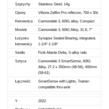
Szprychy
Stainless Steel, 14g
Opony
Vittoria Zaffiro Pro reflecive, 700 x 30c
Kierownica
Cannondale 3, 6061 alloy, Compact
Mostek
Cannondale 3, 6061 Alloy, 31.8, 7°
Łożysko
Synapse Sealed Bearing, integrated,
kierownicy
1-1/4″-1-1/8″
Siodło
Fizik Aliante Delta, S-alloy rails
Sztyca
Cannondale 3 SmartSense, 6061
Alloy, 27.2 x 350mm (48-56), 400mm
(58-61)
Łączność
SmartSense with Lights, Trainer-
compatible thru-axle
Y
2022