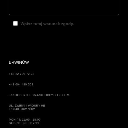
Wpisz tutaj warunek zgody.
BRWINÓW
+48 22 729 72 23
+48 604 480 563
JAKOOBCYCLES@JAKOOBCYCLES.COM
UL. ŻWIRKI I WIGURY 6B
05-840 BRWINÓW
PON-PT: 11:00 - 18:00
SOB-NIE: NIECZYNNE