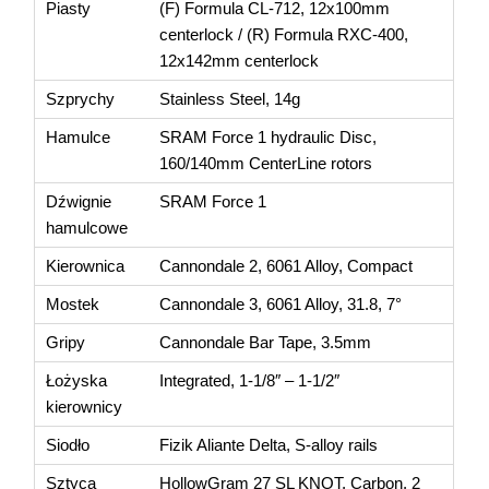
Piasty
(F) Formula CL-712, 12x100mm
centerlock / (R) Formula RXC-400,
12x142mm centerlock
Szprychy
Stainless Steel, 14g
Hamulce
SRAM Force 1 hydraulic Disc,
160/140mm CenterLine rotors
Dźwignie
SRAM Force 1
hamulcowe
Kierownica
Cannondale 2, 6061 Alloy, Compact
Mostek
Cannondale 3, 6061 Alloy, 31.8, 7°
Gripy
Cannondale Bar Tape, 3.5mm
Łożyska
Integrated, 1-1/8″ – 1-1/2″
kierownicy
Siodło
Fizik Aliante Delta, S-alloy rails
Sztyca
HollowGram 27 SL KNOT, Carbon, 2