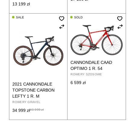
13 199
zł
SALE
SOLD
CANNONDALE CAAD
OPTIMO 1 R. 54
ROWERY SZOSOWE
6 599
zł
2021 CANNONDALE
TOPSTONE CARBON
LEFTY 1 R. M
ROWERY GRAVEL
34 999
zł
40 999
zł
Pierwotna
Aktualna
cena
cena
wynosiła:
wynosi:
40
34
999 zł.
999 zł.