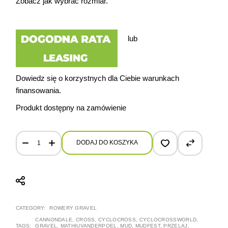
Zobacz jak
wybrać rozmiar.
lub
Dowiedz się o korzystnych dla Ciebie warunkach
finansowania.
Produkt dostępny na zamówienie
2022 Cannondale Supers Six Evo CX r. 56 quantity
DODAJ DO KOSZYKA
CATEGORY:
ROWERY GRAVEL
CANNONDALE
,
CROSS
,
CYCLOCROSS
,
CYCLOCROSSWORLD
,
TAGS:
GRAVEL
,
MATHIUVANDERPOEL
,
MUD
,
MUDFEST
,
PRZELAJ
,