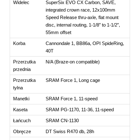
Widelec
SuperSix EVO CX Carbon, SAVE,
integrated crown race, 12x100mm
Speed Release thru-axle, flat mount
disc, internal routing, 1-1/8″ to 1-1/2″,
55mm offset
Korba
Cannondale 1, BB86a, OPI SpideRing,
40T
Przerzutka
N/A (Braze-on compatible)
przednia
Przerzutka
SRAM Force 1, Long cage
tylna
Manetki
SRAM Force 1, 11-speed
Kaseta
SRAM PG-1170, 11-36, 11-speed
Łańcuch
SRAM CN-1130
Obręcze
DT Swiss R470 db, 28h